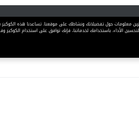
رية
المخططات
الباقات
المساعدة
تخزين معلومات حول تفضيلاتك ونشاطك على موقعنا. تساعدنا هذه الكوكيز
تحسين الأداء. باستخدامك لخدماتنا، فإنك توافق على استخدام الكوكيز وفقً