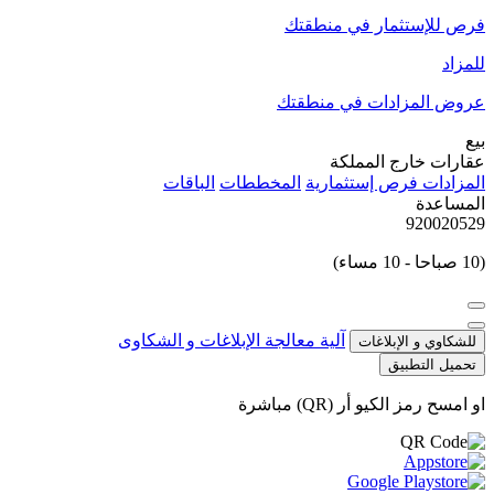
فرص للإستثمار في منطقتك
للمزاد
عروض المزادات في منطقتك
بيع
عقارات خارج المملكة
المزادات
فرص إستثمارية
المخططات
الباقات
المساعدة
920020529
(10 صباحا - 10 مساء)
آلية معالجة الإبلاغات و الشكاوى
للشكاوي و الإبلاغات
تحميل التطبيق
او امسح رمز الكيو أر (QR) مباشرة