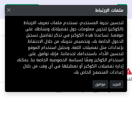
تحميل التطبيق
تحميل التطبيق
ملفات الإرتباط
لتحسين تجربة المستخدم، نستخدم ملفات تعريف الارتباط
اطلب عقارك
(الكوكيز) لتخزين معلومات حول تفضيلاتك ونشاطك على
موقعنا. تساعدنا هذه الكوكيز في تذكر تفاصيل تسجيل
404
الدخول الخاصة بك، وتخصيص تجربتك من خلال الاحتفاظ
بإعدادات مثل تفضيلات اللغة، وتحليل استخدام الموقع
لتحسين الأداء. باستخدامك لخدماتنا، فإنك توافق على
استخدام الكوكيز وفقًا لسياسة الخصوصية الخاصة بنا. يمكنك
إدارة تفضيلات الكوكيز أو تعطيلها في أي وقت من خلال
لا يوجد
إعدادات المتصفح الخاص بك.
لقد حدث خطأ داخلي أثناء معالجة طلبك.
المزيد
موافق
©2025 كل الحقوق محفوظة منصة توور