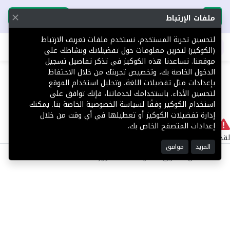
تحميل التطبيق
تحميل التطبيق
ملفات الإرتباط
لتحسين تجربة المستخدم، نستخدم ملفات تعريف الارتباط
اطلب عقارك
(الكوكيز) لتخزين معلومات حول تفضيلاتك ونشاطك على
موقعنا. تساعدنا هذه الكوكيز في تذكر تفاصيل تسجيل
404
الدخول الخاصة بك، وتخصيص تجربتك من خلال الاحتفاظ
بإعدادات مثل تفضيلات اللغة، وتحليل استخدام الموقع
لتحسين الأداء. باستخدامك لخدماتنا، فإنك توافق على
استخدام الكوكيز وفقًا لسياسة الخصوصية الخاصة بنا. يمكنك
إدارة تفضيلات الكوكيز أو تعطيلها في أي وقت من خلال
لا يوجد
إعدادات المتصفح الخاص بك.
لقد حدث خطأ داخلي أثناء معالجة طلبك.
المزيد
موافق
©2025 كل الحقوق محفوظة منصة توور