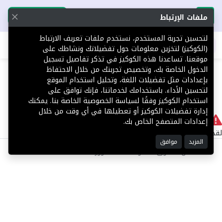
تحميل التطبيق
تحميل التطبيق
ملفات الإرتباط
لتحسين تجربة المستخدم، نستخدم ملفات تعريف الارتباط
اطلب عقارك
(الكوكيز) لتخزين معلومات حول تفضيلاتك ونشاطك على
موقعنا. تساعدنا هذه الكوكيز في تذكر تفاصيل تسجيل
404
الدخول الخاصة بك، وتخصيص تجربتك من خلال الاحتفاظ
بإعدادات مثل تفضيلات اللغة، وتحليل استخدام الموقع
لتحسين الأداء. باستخدامك لخدماتنا، فإنك توافق على
استخدام الكوكيز وفقًا لسياسة الخصوصية الخاصة بنا. يمكنك
إدارة تفضيلات الكوكيز أو تعطيلها في أي وقت من خلال
لا يوجد
إعدادات المتصفح الخاص بك.
لقد حدث خطأ داخلي أثناء معالجة طلبك.
المزيد
موافق
©2025 كل الحقوق محفوظة منصة توور