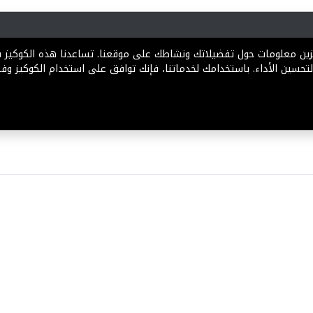
رية
المخططات
الباقات
المساعدة
تخزين معلومات حول تفضيلاتك ونشاطك على موقعنا. تساعدنا هذه الكوكيز
تحسين الأداء. باستخدامك لخدماتنا، فإنك توافق على استخدام الكوكيز وفقً