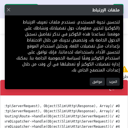
تحميل التطبيق
تحميل التطبيق
ملفات الإرتباط
لتحسين تجربة المستخدم، نستخدم ملفات تعريف الارتباط
اطلب عقارك
(الكوكيز) لتخزين معلومات حول تفضيلاتك ونشاطك على
موقعنا. تساعدنا هذه الكوكيز في تذكر تفاصيل تسجيل
404
الدخول الخاصة بك، وتخصيص تجربتك من خلال الاحتفاظ
بإعدادات مثل تفضيلات اللغة، وتحليل استخدام الموقع
لتحسين الأداء. باستخدامك لخدماتنا، فإنك توافق على
استخدام الكوكيز وفقًا لسياسة الخصوصية الخاصة بنا. يمكنك
إدارة تفضيلات الكوكيز أو تعطيلها في أي وقت من خلال
لا يوجد
إعدادات المتصفح الخاص بك.
طريق 'en/Platform' غير معثور عليه.
المزيد
موافق
تصحيح