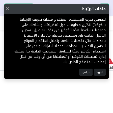
تحميل التطبيق
تحميل التطبيق
ملفات الإرتباط
لتحسين تجربة المستخدم، نستخدم ملفات تعريف الارتباط
اطلب عقارك
(الكوكيز) لتخزين معلومات حول تفضيلاتك ونشاطك على
موقعنا. تساعدنا هذه الكوكيز في تذكر تفاصيل تسجيل
404
الدخول الخاصة بك، وتخصيص تجربتك من خلال الاحتفاظ
بإعدادات مثل تفضيلات اللغة، وتحليل استخدام الموقع
لتحسين الأداء. باستخدامك لخدماتنا، فإنك توافق على
استخدام الكوكيز وفقًا لسياسة الخصوصية الخاصة بنا. يمكنك
إدارة تفضيلات الكوكيز أو تعطيلها في أي وقت من خلال
لا يوجد
إعدادات المتصفح الخاص بك.
لقد حدث خطأ داخلي أثناء معالجة طلبك.
المزيد
موافق
©2025 كل الحقوق محفوظة منصة توور