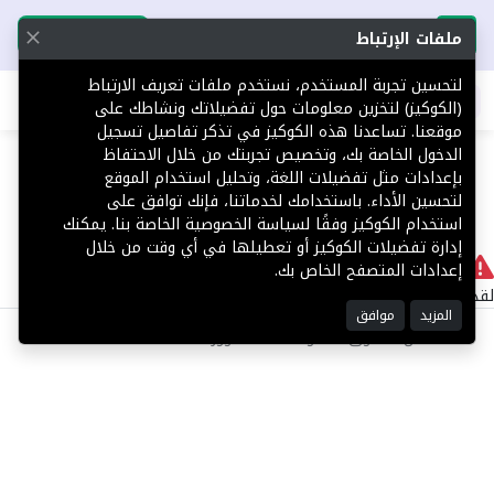
تحميل التطبيق
تحميل التطبيق
ملفات الإرتباط
لتحسين تجربة المستخدم، نستخدم ملفات تعريف الارتباط
اطلب عقارك
(الكوكيز) لتخزين معلومات حول تفضيلاتك ونشاطك على
موقعنا. تساعدنا هذه الكوكيز في تذكر تفاصيل تسجيل
404
الدخول الخاصة بك، وتخصيص تجربتك من خلال الاحتفاظ
بإعدادات مثل تفضيلات اللغة، وتحليل استخدام الموقع
لتحسين الأداء. باستخدامك لخدماتنا، فإنك توافق على
استخدام الكوكيز وفقًا لسياسة الخصوصية الخاصة بنا. يمكنك
إدارة تفضيلات الكوكيز أو تعطيلها في أي وقت من خلال
لا يوجد
إعدادات المتصفح الخاص بك.
لقد حدث خطأ داخلي أثناء معالجة طلبك.
المزيد
موافق
©2025 كل الحقوق محفوظة منصة توور