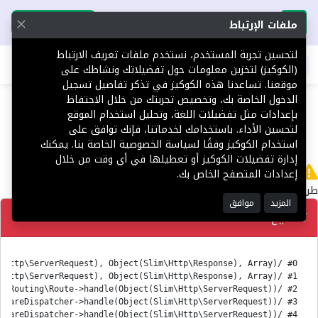
تحميل التطبيق
تحميل التطبيق
ملفات الإرتباط
لتحسين تجربة المستخدم، نستخدم ملفات تعريف الارتباط
اطلب عقارك
(الكوكيز) لتخزين معلومات حول تفضيلاتك ونشاطك على
موقعنا. تساعدنا هذه الكوكيز في تذكر تفاصيل تسجيل
404
الدخول الخاصة بك، وتخصيص تجربتك من خلال الاحتفاظ
بإعدادات مثل تفضيلات اللغة، وتحليل استخدام الموقع
لتحسين الأداء. باستخدامك لخدماتنا، فإنك توافق على
استخدام الكوكيز وفقًا لسياسة الخصوصية الخاصة بنا. يمكنك
إدارة تفضيلات الكوكيز أو تعطيلها في أي وقت من خلال
لا يوجد
إعدادات المتصفح الخاص بك.
طريق 'en/Platform' غير معثور عليه.
المزيد
موافق
تصحيح