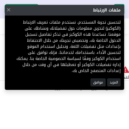
تحميل التطبيق
تحميل التطبيق
ملفات الإرتباط
لتحسين تجربة المستخدم، نستخدم ملفات تعريف الارتباط
اطلب عقارك
(الكوكيز) لتخزين معلومات حول تفضيلاتك ونشاطك على
موقعنا. تساعدنا هذه الكوكيز في تذكر تفاصيل تسجيل
404
الدخول الخاصة بك، وتخصيص تجربتك من خلال الاحتفاظ
بإعدادات مثل تفضيلات اللغة، وتحليل استخدام الموقع
لتحسين الأداء. باستخدامك لخدماتنا، فإنك توافق على
استخدام الكوكيز وفقًا لسياسة الخصوصية الخاصة بنا. يمكنك
إدارة تفضيلات الكوكيز أو تعطيلها في أي وقت من خلال
لا يوجد
إعدادات المتصفح الخاص بك.
لقد حدث خطأ داخلي أثناء معالجة طلبك.
المزيد
موافق
©2025 كل الحقوق محفوظة منصة توور