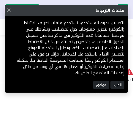
تحميل التطبيق
تحميل التطبيق
ملفات الإرتباط
لتحسين تجربة المستخدم، نستخدم ملفات تعريف الارتباط
اطلب عقارك
(الكوكيز) لتخزين معلومات حول تفضيلاتك ونشاطك على
موقعنا. تساعدنا هذه الكوكيز في تذكر تفاصيل تسجيل
404
الدخول الخاصة بك، وتخصيص تجربتك من خلال الاحتفاظ
بإعدادات مثل تفضيلات اللغة، وتحليل استخدام الموقع
لتحسين الأداء. باستخدامك لخدماتنا، فإنك توافق على
استخدام الكوكيز وفقًا لسياسة الخصوصية الخاصة بنا. يمكنك
إدارة تفضيلات الكوكيز أو تعطيلها في أي وقت من خلال
لا يوجد
إعدادات المتصفح الخاص بك.
لقد حدث خطأ داخلي أثناء معالجة طلبك.
المزيد
موافق
©2025 كل الحقوق محفوظة منصة توور