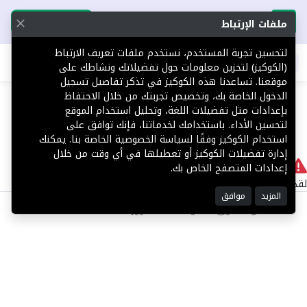
تحميل التطبيق
تحميل التطبيق
ملفات الإرتباط
لتحسين تجربة المستخدم، نستخدم ملفات تعريف الارتباط
اطلب عقارك
(الكوكيز) لتخزين معلومات حول تفضيلاتك ونشاطك على
موقعنا. تساعدنا هذه الكوكيز في تذكر تفاصيل تسجيل
404
الدخول الخاصة بك، وتخصيص تجربتك من خلال الاحتفاظ
بإعدادات مثل تفضيلات اللغة، وتحليل استخدام الموقع
لتحسين الأداء. باستخدامك لخدماتنا، فإنك توافق على
استخدام الكوكيز وفقًا لسياسة الخصوصية الخاصة بنا. يمكنك
إدارة تفضيلات الكوكيز أو تعطيلها في أي وقت من خلال
لا يوجد
إعدادات المتصفح الخاص بك.
لقد حدث خطأ داخلي أثناء معالجة طلبك.
المزيد
موافق
©2025 كل الحقوق محفوظة منصة توور