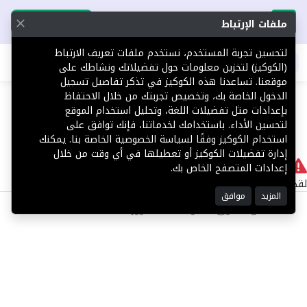
تحميل التطبيق
تحميل التطبيق
ملفات الإرتباط
لتحسين تجربة المستخدم، نستخدم ملفات تعريف الارتباط
اطلب عقارك
(الكوكيز) لتخزين معلومات حول تفضيلاتك ونشاطك على
موقعنا. تساعدنا هذه الكوكيز في تذكر تفاصيل تسجيل
404
الدخول الخاصة بك، وتخصيص تجربتك من خلال الاحتفاظ
بإعدادات مثل تفضيلات اللغة، وتحليل استخدام الموقع
لتحسين الأداء. باستخدامك لخدماتنا، فإنك توافق على
استخدام الكوكيز وفقًا لسياسة الخصوصية الخاصة بنا. يمكنك
إدارة تفضيلات الكوكيز أو تعطيلها في أي وقت من خلال
لا يوجد
إعدادات المتصفح الخاص بك.
لقد حدث خطأ داخلي أثناء معالجة طلبك.
المزيد
موافق
©2025 كل الحقوق محفوظة منصة توور