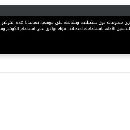
رية
المخططات
الباقات
المساعدة
تخزين معلومات حول تفضيلاتك ونشاطك على موقعنا. تساعدنا هذه الكوكيز
تحسين الأداء. باستخدامك لخدماتنا، فإنك توافق على استخدام الكوكيز وفقً