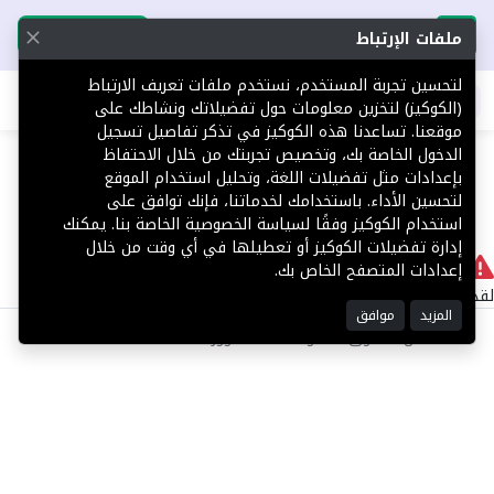
تحميل التطبيق
تحميل التطبيق
ملفات الإرتباط
لتحسين تجربة المستخدم، نستخدم ملفات تعريف الارتباط
اطلب عقارك
(الكوكيز) لتخزين معلومات حول تفضيلاتك ونشاطك على
موقعنا. تساعدنا هذه الكوكيز في تذكر تفاصيل تسجيل
404
الدخول الخاصة بك، وتخصيص تجربتك من خلال الاحتفاظ
بإعدادات مثل تفضيلات اللغة، وتحليل استخدام الموقع
لتحسين الأداء. باستخدامك لخدماتنا، فإنك توافق على
استخدام الكوكيز وفقًا لسياسة الخصوصية الخاصة بنا. يمكنك
إدارة تفضيلات الكوكيز أو تعطيلها في أي وقت من خلال
لا يوجد
إعدادات المتصفح الخاص بك.
لقد حدث خطأ داخلي أثناء معالجة طلبك.
المزيد
موافق
©2025 كل الحقوق محفوظة منصة توور