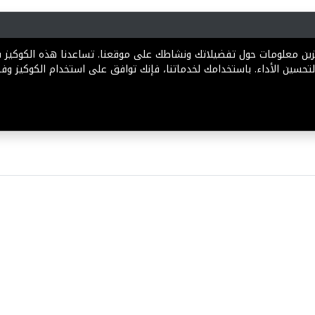
رية
المخططات
الباقات
المساعدة
تخزين معلومات حول تفضيلاتك ونشاطك على موقعنا. تساعدنا هذه الكوكيز
تحسين الأداء. باستخدامك لخدماتنا، فإنك توافق على استخدام الكوكيز وفقً