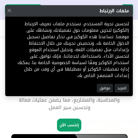
تحميل التطبيق
تحميل التطبيق
ملفات الإرتباط
لتحسين تجربة المستخدم، نستخدم ملفات تعريف الارتباط
اطلب عقارك
(الكوكيز) لتخزين معلومات حول تفضيلاتك ونشاطك على
موقعنا. تساعدنا هذه الكوكيز في تذكر تفاصيل تسجيل
الدخول الخاصة بك، وتخصيص تجربتك من خلال الاحتفاظ
جابر
بإعدادات مثل تفضيلات اللغة، وتحليل استخدام الموقع
لتحسين الأداء. باستخدامك لخدماتنا، فإنك توافق على
استخدام الكوكيز وفقًا لسياسة الخصوصية الخاصة بنا. يمكنك
"حيث يلتقي العقار بالابتكار"
إدارة تفضيلات الكوكيز أو تعطيلها في أي وقت من خلال
إعدادات المتصفح الخاص بك.
نظام جابر يقدم خدمات إلكترونية شاملة لتبسيط إدارة
العقارات، موفرة أدوات للإعلانات، والموظفين، والوكلاء،
المزيد
موافق
والتسويق، وخدمة العملاء، والشؤون القانونية،
والمحاسبة، والمشاريع، مما يضمن عمليات فعالة
وتحسين سير العمل.
إنتسب الآن