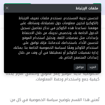
تحميل التطبيق
تحميل التطبيق
ملفات الإرتباط
لتحسين تجربة المستخدم، نستخدم ملفات تعريف الارتباط
اطلب عقارك
(الكوكيز) لتخزين معلومات حول تفضيلاتك ونشاطك على
موقعنا. تساعدنا هذه الكوكيز في تذكر تفاصيل تسجيل
الدخول الخاصة بك، وتخصيص تجربتك من خلال الاحتفاظ
سياسة الخصوصية
بإعدادات مثل تفضيلات اللغة، وتحليل استخدام الموقع
لتحسين الأداء. باستخدامك لخدماتنا، فإنك توافق على
استخدام الكوكيز وفقًا لسياسة الخصوصية الخاصة بنا. يمكنك
سياسة الخصوصية في منصة توور تعتبر ركيزة أساسية
إدارة تفضيلات الكوكيز أو تعطيلها في أي وقت من خلال
لالتزامنا بحماية خصوصية مستخدمينا. نحن نضع الخصوصية
إعدادات المتصفح الخاص بك.
في صلب أولوياتنا، حيث نسعى جاهدين لضمان سرية وأمان
المزيد
موافق
المعلومات الشخصية التي نجمعها. تُصمم سياسة
الخصوصية لدينا لتوفير إطار قانوني وأخلاقي صارم يحدد
كيفية جمع واستخدام وحفظ المعلومات.
تُعنى هذا القسم بتوضيح سياسة الخصوصية في كل من: