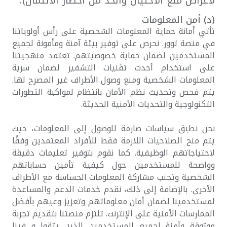
لأغراض منع الاحتيال والحد من أخطار الائتمان).
(د) أمن المعلومات
تأتي أمانة حماية المعلومات الشخصية على رأس أولوياتنا
في منصة توور. نحرص على توفير بيئة آمنة ومأمونة لجميع
المستخدمين لضمان حماية خصوصيتهم. تعتمد منهجيتنا
على استخدام أحدث تقنيات التشفير لضمان سرية
المعلومات الشخصية ومنع وصول الأطراف غير المصرح لها.
يتم فحص وتحديث نظم الأمان بانتظام لمواكبة التطورات
التكنولوجية والتحديات الأمنية الحديثة.
نحن نطبق سياسات صارمة للوصول إلى المعلومات، حيث
يتم منح الصلاحيات اللازمة فقط للأفراد المعتمدين وفقًا
لاحتياجاتهم الوظيفية. كما نقوم بتوفير تعليمات دقيقة
وواضحة للمستخدمين حول كيفية تأمين حساباتهم
الشخصية وتجنب مشاركة المعلومات الحساسة مع الأطراف
الأخرى. بالإضافة إلى ذلك، نقدم خدمات الدعم والمساعدة
لمستخدمينا لضمان أمان معلوماتهم وتعزيز وعيهم بأفضل
الممارسات الأمنية على الإنترنت. تلتزم منصتنا بتقديم تجربة
موثوقة وآمنة لجميع المستخدمين الذين يثقوا و فينا