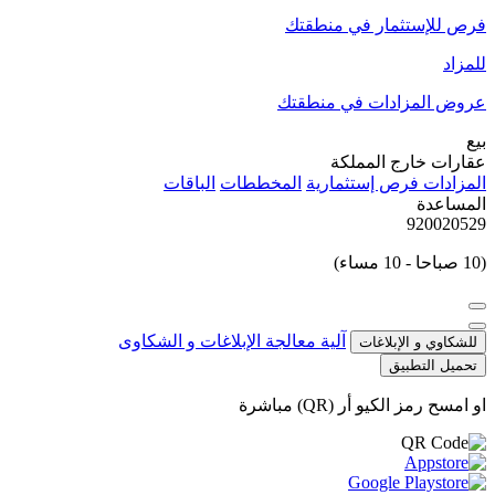
فرص للإستثمار في منطقتك
للمزاد
عروض المزادات في منطقتك
بيع
عقارات خارج المملكة
المزادات
فرص إستثمارية
المخططات
الباقات
المساعدة
920020529
(10 صباحا - 10 مساء)
آلية معالجة الإبلاغات و الشكاوى
للشكاوي و الإبلاغات
تحميل التطبيق
او امسح رمز الكيو أر (QR) مباشرة