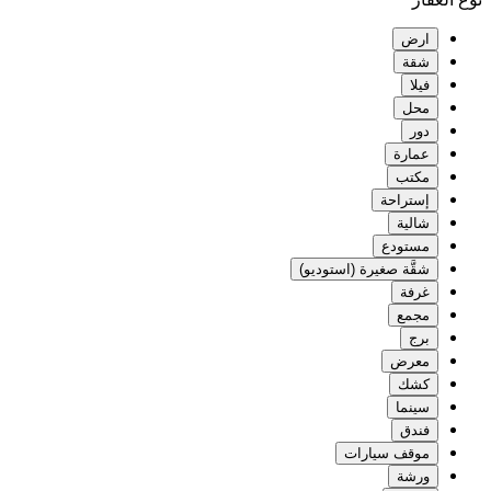
ارض
شقة
فيلا
محل
دور
عمارة
مكتب
إستراحة
شالية
مستودع
شقَّة صغيرة (استوديو)
غرفة
مجمع
برج
معرض
كشك
سينما
فندق
موقف سيارات
ورشة