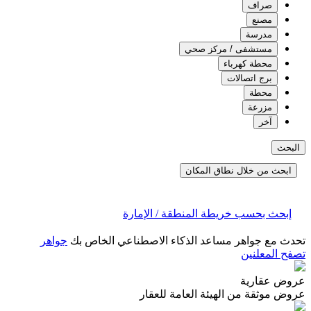
صراف
مصنع
مدرسة
مستشفى / مركز صحي
محطة كهرباء
برج اتصالات
محطة
مزرعة
آخر
البحث
ابحث من خلال نطاق المكان
إبحث بحسب خريطة المنطقة / الإمارة
تحدث مع جواهر مساعد الذكاء الاصطناعي الخاص بك
جواهر
تصفح المعلنين
عروض عقارية
عروض موثقة من الهيئة العامة للعقار