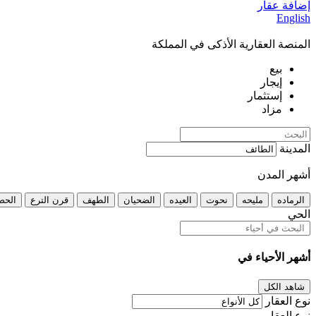
إضافة عقار
English
المنصة العقارية الأذكى في المملكة
بيع
إيجار
إستثمار
مزاد
المدينة
أشهر المدن
الرماده
مليحه
نحوت
العيده
الضحيان
الطهف
قرن الترع
الحص
الحي
أشهر الأحياء في
شاهد الكل
نوع العقار
نوع العقار