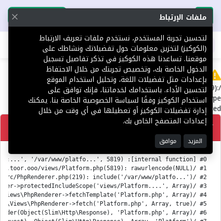
تحميل التطبيق
تحميل التطبيق
ملفات الإرتباط
لتحسين تجربة المستخدم، نستخدم ملفات تعريف الارتباط
اطلب عقارك
(الكوكيز) لتخزين معلومات حول تفضيلاتك ونشاطك على
موقعنا. تساعدنا هذه الكوكيز في تذكر تفاصيل تسجيل
الدخول الخاصة بك، وتخصيص تجربتك من خلال الاحتفاظ
Error
بإعدادات مثل تفضيلات اللغة، وتحليل استخدام الموقع
/var/www/platform.toor.ooo/views/Platform.php(5819):
لتحسين الأداء. باستخدامك لخدماتنا، فإنك توافق على
rawurlencode(): Passing null to parameter #1 ($string) of type
استخدام الكوكيز وفقًا لسياسة الخصوصية الخاصة بنا. يمكنك
string is deprecated
إدارة تفضيلات الكوكيز أو تعطيلها في أي وقت من خلال
إعدادات المتصفح الخاص بك.
تصحيح
المزيد
موافق