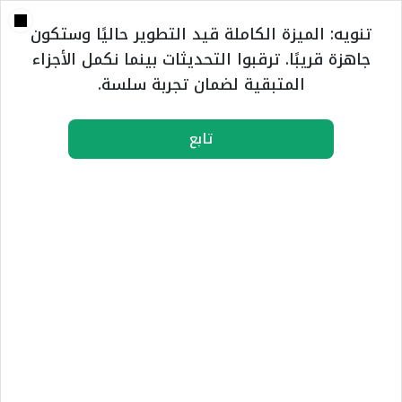
تحميل التطبيق
تحميل التطبيق
تنويه: الميزة الكاملة قيد التطوير حاليًا وستكون
جاهزة قريبًا. ترقبوا التحديثات بينما نكمل الأجزاء
المتبقية لضمان تجربة سلسة.
اطلب عقارك
تابع
المنصة العقارية الأذكى في المملكة
بيع
إيجار
إستثمار
مزاد
إبحث بحسب خريطة المنطقة / الإمارة